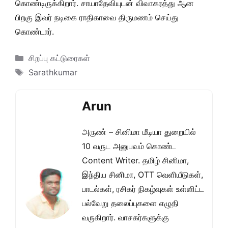
கொண்டிருக்கிறார். சாயாதேவியுடன் விவாகரத்து ஆன
பிறகு இவர் நடிகை ராதிகாவை திருமணம் செய்து
கொண்டார்.
Categories
சிறப்பு கட்டுரைகள்
Tags
Sarathkumar
Arun
அருண் – சினிமா மீடியா துறையில்
10 வருட அனுபவம் கொண்ட
Content Writer. தமிழ் சினிமா,
இந்திய சினிமா, OTT வெளியீடுகள்,
பாடல்கள், ரசிகர் நிகழ்வுகள் உள்ளிட்ட
பல்வேறு தலைப்புகளை எழுதி
வருகிறார். வாசகர்களுக்கு