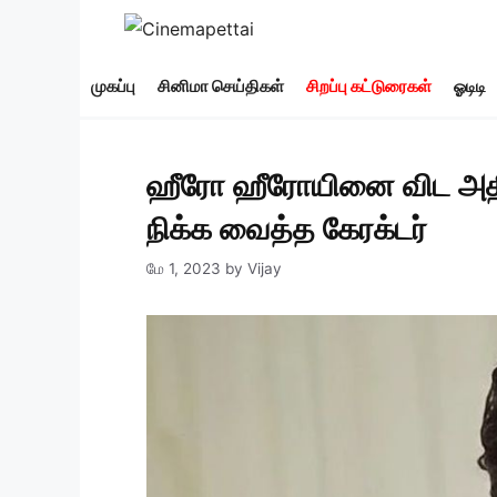
Skip
to
content
முகப்பு
சினிமா செய்திகள்
சிறப்பு கட்டுரைகள்
ஓடிடி
ஹீரோ ஹீரோயினை விட அதிக 
நிக்க வைத்த கேரக்டர்
மே 1, 2023
by
Vijay