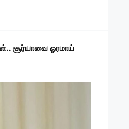
்.. சூர்யாவை ஓரமாய்