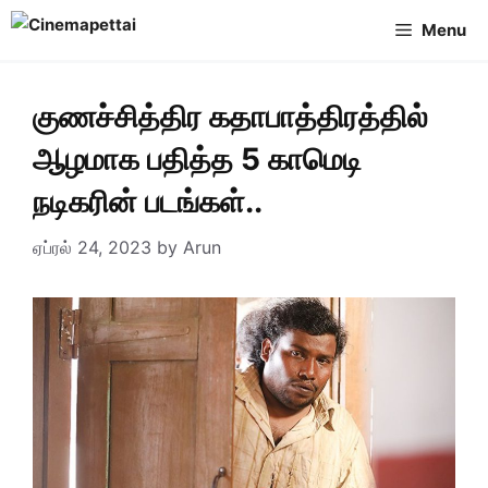
Skip
Menu
to
content
குணச்சித்திர கதாபாத்திரத்தில்
ஆழமாக பதித்த 5 காமெடி
நடிகரின் படங்கள்..
ஏப்ரல் 24, 2023
by
Arun