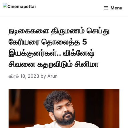
Skip
Menu
to
content
நடிகைகளை திருமணம் செய்து
கேரியரை தொலைத்த 5
இயக்குனர்கள்.. விக்னேஷ்
சிவனை கதறவிடும் சினிமா
ஏப்ரல் 18, 2023
by
Arun