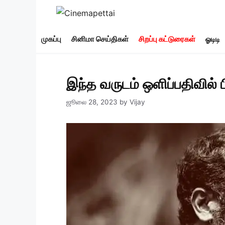
Skip
to
content
முகப்பு
சினிமா செய்திகள்
சிறப்பு கட்டுரைகள்
ஓடிடி
இந்த வருடம் ஒளிப்பதிவில் 
ஜூலை 28, 2023
by
Vijay