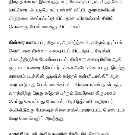
திருப்திகரமாக இல்லாததால் ரிலீஸ்சுக்கு பிறகு அந்த கோர்ட்
காட்சியை அப்படியே கட் பண்ணி விட்டு, குற்றவாளிகள்
விடுதலை செய்யப்பட்டு விட்டதாக ஃபிளாஷ்பாக் சீனில்
சொல்வது போல் வைத்து விட்டார்கள்.
மின்சார கனவு:
பிரபுதேவா, அரவிந்த்சாமி, கஜோல் நடிப்பில்
வெளியான மின்சார கனவு படம் கிட்டத்தட்ட தோல்வி
அடைந்திருக்க வேண்டிய படம். மின்சார கனவு ரிலீஸ் ஆகி
ஒரு வாரம் வரை தியேட்டர் பக்கம் ஆளே கிடையாது. இதற்கு
காரணம் படத்தின் முடிவில் கஜோல் கன்னியாஸ்திரி ஆக
மாறி விடுவது போல் வைக்கப்பட்ட கிளைமாக்ஸ் தான். ஒரு
வாரத்திற்கு பிறகு கஜோல் மற்றும் பிரபுதேவா திருமணம்
செய்து கொள்வது போலவும், அரவிந்த்சாமி பாதிரியார்
ஆகிவிடுவது போலவும் கிளைமாக்ஸ் மாற்றப்பட்ட பெண் படம்
வேற லெவல் ஹிட் அடித்தது.
முகவரி:
நடிகர் அஜித்குமாரின் கேரியரில் ரொம்பவும்