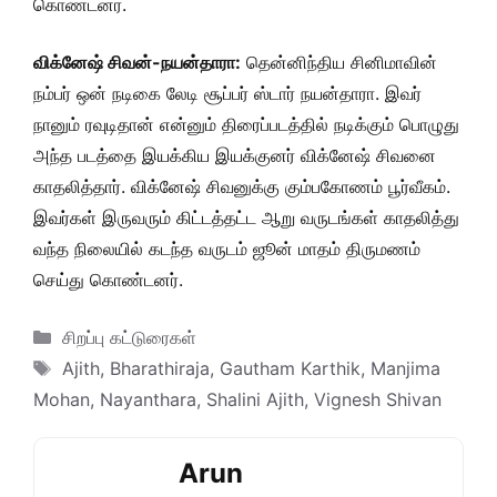
கொண்டனர்.
விக்னேஷ் சிவன்-நயன்தாரா:
தென்னிந்திய சினிமாவின்
நம்பர் ஒன் நடிகை லேடி சூப்பர் ஸ்டார் நயன்தாரா. இவர்
நானும் ரவுடிதான் என்னும் திரைப்படத்தில் நடிக்கும் பொழுது
அந்த படத்தை இயக்கிய இயக்குனர் விக்னேஷ் சிவனை
காதலித்தார். விக்னேஷ் சிவனுக்கு கும்பகோணம் பூர்வீகம்.
இவர்கள் இருவரும் கிட்டத்தட்ட ஆறு வருடங்கள் காதலித்து
வந்த நிலையில் கடந்த வருடம் ஜூன் மாதம் திருமணம்
செய்து கொண்டனர்.
Categories
சிறப்பு கட்டுரைகள்
Tags
Ajith
,
Bharathiraja
,
Gautham Karthik
,
Manjima
Mohan
,
Nayanthara
,
Shalini Ajith
,
Vignesh Shivan
Arun