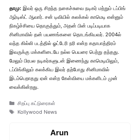
தாமு:
இவர் ஒரு சிறந்த நகைச்சுவை நடிகர் மற்றும் டப்பிங்
ஆர்டிஸ்ட் ஆவார். சன் டிவியில் கலக்கல் காமெடி என்னும்
நிகழ்ச்சியை தொகுத்தும், அதன் பின் படிப்படியாக
சினிமாவில் தன் பயணங்களை தொடங்கியவர். 2004ல்
வந்த கில்லி படத்தில் ஓட்டேரி நரி என்ற கதாபாத்திரம்
இவருக்கு மக்களிடையே நல்ல பெயரை பெற்று தந்தது.
மேலும் பிரபல நடிகர்களுடன் இணைந்து காமெடியிலும்,
டப்பிங்கிலும் கலக்கிய இவர் தற்போது சினிமாவில்
இடம்பெறாதது ஏன் என்ற கேள்வியை மக்களிடம் முன்
வைக்கின்றது.
Categories
சிறப்பு கட்டுரைகள்
Tags
Kollywood News
Arun