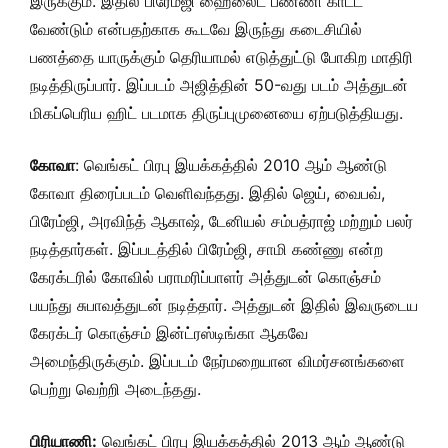
இருக்கும். இதில் பிரேம்ஜி ஹைலைட் பண்ணி காட்ட
வேண்டும் என்பதற்காக கூடவே இருந்து கடைசியில்
பணத்தை யாருக்கும் தெரியாமல் எடுத்துட்டு போகிற மாதிரி
நடித்திருப்பார். இப்படம் அஜித்தின் 50-வது படம் அத்துடன்
மிகப்பெரிய ஹிட் படமாக திருப்புமுனையை ஏற்படுத்தியது.
கோவா
: வெங்கட் பிரபு இயக்கத்தில் 2010 ஆம் ஆண்டு
கோவா திரைப்படம் வெளிவந்தது. இதில் ஜெய், வைபவ்,
பிரேம்ஜி, அரவிந்த் ஆகாஷ், டேனியல் சம்பத்ராஜ் மற்றும் பலர்
நடித்தார்கள். இப்படத்தில் பிரேம்ஜி, சாமி கண்ணு என்ற
கேரக்டரில் கோவில் பராமரிப்பாளர் அத்துடன் கொஞ்சம்
பயந்து சுபாவத்துடன் நடித்தார். அத்துடன் இதில் இவருடைய
கேரக்டர் கொஞ்சம் இன்ட்ரஸ்டிங்கா ஆகவே
அமைந்திருக்கும். இப்படம் நேர்மறையான விமர்சனங்களை
பெற்று வெற்றி அடைந்தது.
பிரியாணி:
வெங்கட் பிரபு இயக்கத்தில் 2013 ஆம் ஆண்டு