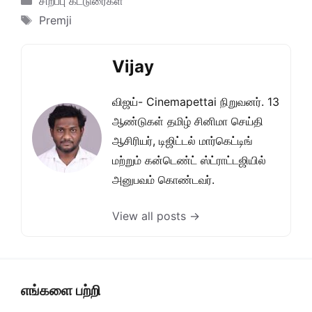
சிறப்பு கட்டுரைகள்
Tags
Premji
Vijay
விஜய்- Cinemapettai நிறுவனர். 13
ஆண்டுகள் தமிழ் சினிமா செய்தி
ஆசிரியர், டிஜிட்டல் மார்கெட்டிங்
மற்றும் கன்டெண்ட் ஸ்ட்ராட்டஜியில்
அனுபவம் கொண்டவர்.
View all posts →
எங்களை பற்றி