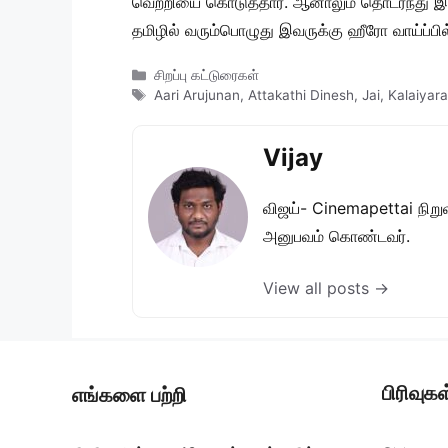
வெற்றியை கொடுத்தார். ஆனாலும் தொடர்ந்து இவர
தமிழில் வரும்பொழுது இவருக்கு ஹீரோ வாய்ப்பில்ல
Categories
சிறப்பு கட்டுரைகள்
Tags
Aari Arujunan
,
Attakathi Dinesh
,
Jai
,
Kalaiyar
Vijay
விஜய்- Cinemapettai நிறுவன
அனுபவம் கொண்டவர்.
View all posts →
பிரிவுகள
எங்களை பற்றி