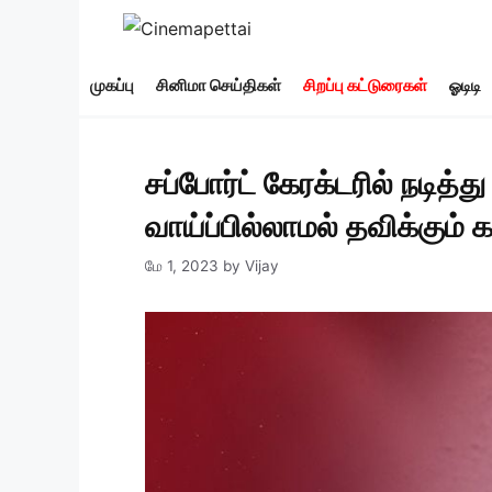
Skip
to
content
முகப்பு
சினிமா செய்திகள்
சிறப்பு கட்டுரைகள்
ஓடிடி
சப்போர்ட் கேரக்டரில் நடித
வாய்ப்பில்லாமல் தவிக்கும
மே 1, 2023
by
Vijay