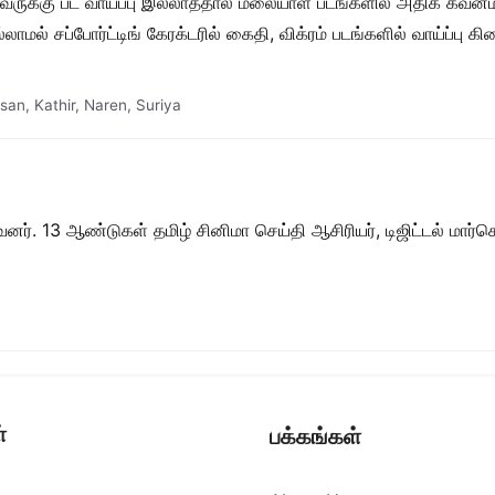
ுக்கு பட வாய்ப்பு இல்லாததால் மலையாள படங்களில் அதிக கவனம் செலு
ாமல் சப்போர்ட்டிங் கேரக்டரில் கைதி, விக்ரம் படங்களில் வாய்ப்பு கி
asan
,
Kathir
,
Naren
,
Suriya
ர். 13 ஆண்டுகள் தமிழ் சினிமா செய்தி ஆசிரியர், டிஜிட்டல் மார்கெட்
்
பக்கங்கள்