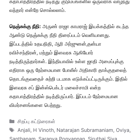
கதாபாத்திரத்தில் நடித்து குடும்பங்களில் ஒருவராக வாழ்ந்து
வந்தார் என்றே சொல்லலாம்.
நெஞ்சுக்கு நீதி:
அருண் ராஜா காமராஜ் இயக்கத்தில் கடந்த
ஆண்டு நெஞ்சுக்கு நீதி திரைப்படம் வெளியானது.
இப்படத்தில் உதயநிதி, ஆரி அர்ஜுனன்,தன்யா
ரவிச்சந்திரன், மற்றும் இளவரசு ஆகியோர்
நடித்திருந்தார்கள். இந்தியாவில் உள்ள ஜாதி அமைப்புக்கு
எதிராக ஒரு நேர்மையான போலீஸ் அதிகாரி தாக்குதலைத்
தொடங்குவதைச் சுற்றி படமாக எடுக்கப்பட்டிருக்கும். இதில்
இளவரசு சப் இன்ஸ்பெக்டர் மலைச்சாமி என்ற
கதாபாத்திரத்தில் நடித்திருப்பார். இப்படம் நேர்மையான
விமர்சனங்களை பெற்றது.
Categories
சிறப்பு கட்டுரைகள்
Tags
Anjali
,
H Vinoth
,
Natarajan Subramaniam
,
Oviya
,
Santhanam
,
Saranya Ponvannan
,
Siruthai Siva
,