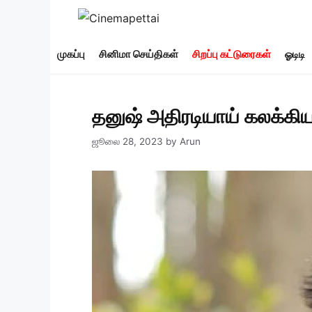
Skip
to
content
முகப்பு
சினிமா செய்திகள்
சிறப்பு கட்டுரைகள்
ஓடிடி
தனுஷ் அதிரடியாய் கலக்கிய 
ஜூலை 28, 2023
by
Arun