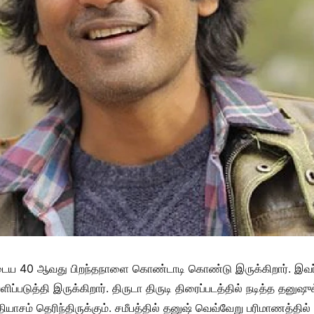
ுடைய 40 ஆவது பிறந்தநாளை கொண்டாடி கொண்டு இருக்கிறார். இவர
டுத்தி இருக்கிறார். திருடா திருடி திரைப்படத்தில் நடித்த தனுஷுக்
யாசம் தெரிந்திருக்கும். சமீபத்தில் தனுஷ் வெவ்வேறு பரிமாணத்தில்