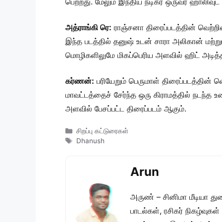
பெற்றது. மேலும் இந்திய நடிகர் ஒருவர் ஹாலிவு
அத்ராங்கி ரெ:
ராஞ்சனா திரைப்படத்தின் வெற்றி
இந்த படத்தில் தனுஷ் உடன் சாரா அலிகான் மற்றும
மொழிகளிலுமே மிகப்பெரிய அளவில் ஹிட் அடித்
கர்ணன்:
பரியேறும் பெருமாள் திரைப்படத்தின்
மாவட்டத்தைச் சேர்ந்த ஒரு கிராமத்தில் நடந்த
அளவில் பேசப்பட்ட திரைப்படம் ஆகும்.
Categories
சிறப்பு கட்டுரைகள்
Tags
Dhanush
Arun
அருண் – சினிமா மீடியா து
பாடல்கள், ரசிகர் நிகழ்வுக