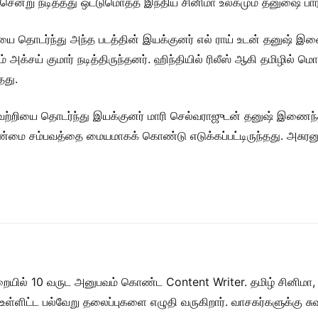
ட் சென்று நடித்தது ஒட்டுமொத்த இந்திய சினிமா உலகமும் தனுஷை பாரா
யை தொடர்ந்து அந்த படத்தின் இயக்குனர் எல் ராய் உடன் தனுஷ் இணை
் அக்சய் குமார் நடித்திருந்தனர். ஹிந்தியில் ரிலீஸ் ஆகி தமிழில் ம
தது.
 வெற்றியை தொடர்ந்து இயக்குனர் மாரி செல்வராஜுடன் தனுஷ் இணைந்
 உண்மை சம்பவத்தை மையமாகக் கொண்டு எடுக்கப்பட்டிருந்தது. அசுரனு
றையில் 10 வருட அனுபவம் கொண்ட Content Writer. தமிழ் சினிமா,
ள் உள்ளிட்ட பல்வேறு தலைப்புகளை எழுதி வருகிறார். வாசகர்களுக்கு