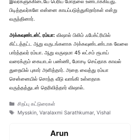
இவர்களுக்கிடையே பெரிய மோதலை உண்டாக்கியது.
பிடித்தவர்களே என்னை காயப்படுத்துகிறார்கள் என்று
வருந்தினார்.
அக்கவுண்டன்ட் ரம்யா:
விஷால் பிலிம் ஃபேக்ட்ரியில்
கிட்டத்தட்ட ஆறு வருடங்களாக அக்கவுண்டண்டாக வேலை
பார்த்தவர் ரம்யா. ஆறு வருஷமா 45 லட்சம் ரூபாய்
வரைக்கும் கையாடல் பண்ணி, மோசடி செய்தாக காவல்
துறையில் புகார் அளித்தார். அதை வைத்து ரம்யா
சென்னையில் சொந்த வீடு வாங்கி உள்ளதாக
வருத்தத்துடன் தெரிவித்தார் விஷால்.
Categories
சிறப்பு கட்டுரைகள்
Tags
Mysskin
,
Varalaxmi Sarathkumar
,
Vishal
Arun