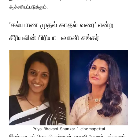
ஆச்சரியப்படுத்தும்.
‘கல்யாண முதல் காதல் வரை’ என்ற
சீரியலின் பிரியா பவானி சங்கர்
Priya-Bhavani-Shankar-1-cinemapettai
இவர்களுடன் நிஷா கிருஷ்ணன், வாணி போஜன், சந்தானம்,