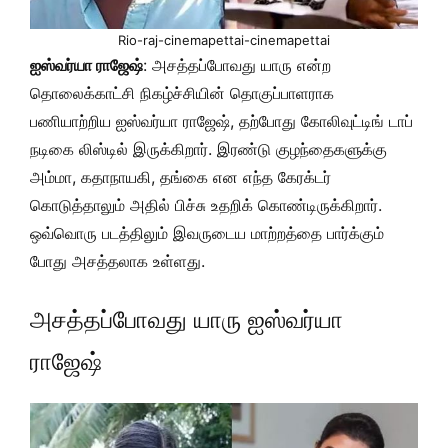
Rio-raj-cinemapettai-cinemapettai
ஐஸ்வர்யா ராஜேஷ்
: அசத்தப்போவது யாரு என்ற
தொலைக்காட்சி நிகழ்ச்சியின் தொகுப்பாளராக
பணியாற்றிய ஐஸ்வர்யா ராஜேஷ், தற்போது கோலிவுட்டிங் டாப்
நடிகை லிஸ்டில் இருக்கிறார். இரண்டு குழந்தைகளுக்கு
அம்மா, கதாநாயகி, தங்கை என எந்த கேரக்டர்
கொடுத்தாலும் அதில் பிச்சு உதறிக் கொண்டிருக்கிறார்.
ஒவ்வொரு படத்திலும் இவருடைய மாற்றத்தை பார்க்கும்
போது அசத்தலாக உள்ளது.
அசத்தப்போவது யாரு ஐஸ்வர்யா
ராஜேஷ்