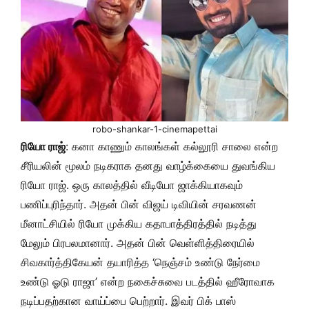
robo-shankar-1-cinemapettai
ரியோ ராஜ்
: கனா காணும் காலங்கள் கல்லூரி சாலை என்ற
சீரியலின் மூலம் நடிகராக தனது வாழ்க்கையை துவங்கிய
ரியோ ராஜ். ஒரு காலத்தில் வீடியோ ஜாக்கியாகவும்
பணிப்புரிந்தார். அதன் பின் விஜய் டிவியின் சரவணன்
மீனாட்சியில் ரியோ முக்கிய கதாபாத்திரத்தில் நடித்து
மேலும் பிரபலமானார். அதன் பின் வெள்ளித்திரையில்
சிவகார்த்திகேயன் தயாரித்த ‘நெஞ்சம் உண்டு நேர்மை
உண்டு ஓடு ராஜா’ என்ற நகைச்சுவை படத்தில் ஹீரோவாக
நடிப்பதற்கான வாய்ப்பை பெற்றார். இவர் பிக் பாஸ்