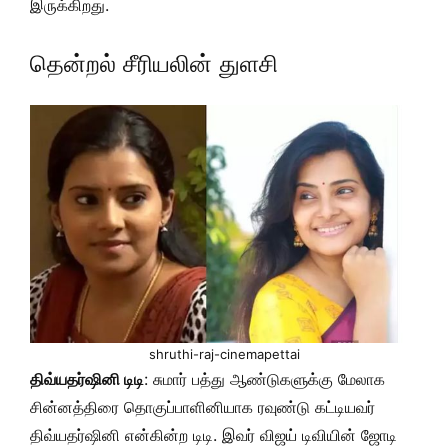
இருக்கிறது.
தென்றல் சீரியலின் துளசி
shruthi-raj-cinemapettai
திவ்யதர்ஷினி டிடி
: சுமார் பத்து ஆண்டுகளுக்கு மேலாக
சின்னத்திரை தொகுப்பாளினியாக ரவுண்டு கட்டியவர்
திவ்யதர்ஷினி என்கின்ற டிடி. இவர் விஜய் டிவியின் ஜோடி