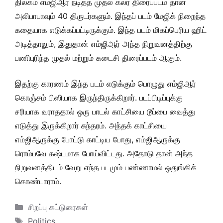
திலகம் எம்ஜிஆர் நடித்த முதல் கலர் திரைப்படம் தான்
அலிபாபாவும் 40 திருடர்களும். இந்தப் படம் மேஜிக் நிறைந்த
கதையாக எடுக்கப்பட்டிருக்கும். இந்த படம் மிகப்பெரிய ஹிட்
அடித்தாலும், இதுதான் எம்ஜிஆர் அந்த நிறுவனத்திற்கு
பணிபுரிந்த முதல் மற்றும் கடைசி திரைப்படம் ஆகும்.
இதற்கு காரணம் இந்த படம் எடுக்கும் பொழுது எம்ஜிஆர்
கொஞ்சம் பிஸியாக இருந்திருக்கிறார். படப்பிடிப்புக்கு
சரியாக வராததால் ஒரு பாடல் காட்சியை டூப்பை வைத்து
எடுத்து இருக்கிறார் சுந்தரம். அந்தக் காட்சியை
எம்ஜிஆருக்கு போட்டு காட்டிய போது, எம்ஜிஆருக்கு
ரொம்பவே கஷ்டமாக போய்விட்டது. அதோடு தான் அந்த
நிறுவனத்திடம் வேறு எந்த படமும் பண்ணாமல் ஒதுங்கிக்
கொண்டாராம்.
Categories
சிறப்பு கட்டுரைகள்
Tags
Politics