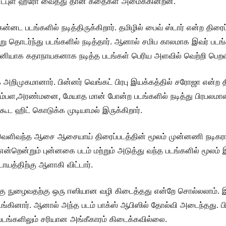
் டபுள் ஹீரோ வைத்து தான் கதைகள் அமைக்கின்றன.
ன்னட படங்களில் நடித்திருக்கிறார். தமிழில் பைவ் ஸ்டார் என்ற திரை
று தொடர்ந்து படங்களில் நடித்தார். ஆனால் சமிப காலமாக இவர் 
் தனியாக கதாநாயகனாக நடித்த படங்கள் பெரிய அளவில் வெற்றி பெற
க அறிமுகமானார். பின்னர் வெங்கட் பிரபு இயக்கத்தில் சரோஜா என்ற த
்பள,அரண்மனை, மேயாத மான் போன்ற படங்களில் நடித்து பிரபலமா
ட ஹிட் கொடுக்க முடியாமல் இருக்கிறார்.
் வெளிவந்த ஆசை ஆசையாய் திரைப்படத்தின் மூலம் முன்னணி நடிகரா
் என்றென்றும் புன்னகை படம் மற்றும் அடுத்து வந்த படங்களில் மூ
டாயத்திற்கு ஆளாகி விட்டார்.
்கு நுழைவதற்கு ஒரு ஈஸியான வழி கிடைத்தது என்றே சொல்லலாம். இவர
ங்கினார். ஆனால் அந்த படம் பாக்ஸ் ஆபிஸில் தோல்வி அடைந்தது. பின்
டங்களிலும் சரியான அங்கீகாரம் கிடைக்கவில்லை.