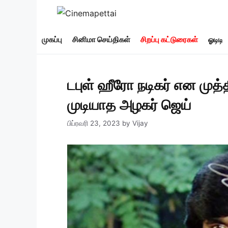
Skip
to
content
முகப்பு
சினிமா செய்திகள்
சிறப்பு கட்டுரைகள்
ஓடிடி
டபுள் ஹீரோ நடிகர் என முத்
முடியாத அழகர் ஜெய்
பிப்ரவரி 23, 2023
by
Vijay