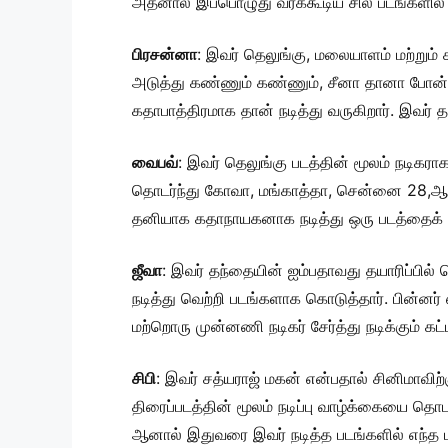
அதனால் இப்பொழுது வரக்கூடிய சில படங்களில
பிரசன்னா
: இவர் தெலுங்கு, மலையாளம் மற்றும் க
அடுத்து கண்ணும் கண்ணும், சீனா தானா போன்
கதாபாத்திரமாக தான் நடித்து வருகிறார். இவர
வைபவ்
: இவர் தெலுங்கு படத்தின் மூலம் நடிகரா
தொடர்ந்து கோவா, மங்காத்தா, சென்னை 28,ஆம
தனியாக கதாநாயகனாக நடித்து ஒரு படத்தைக் கூ
ஜீவா
: இவர் தந்தையின் ஐம்பதாவது தயாரிப்பில
நடித்து வெற்றி படங்களாக கொடுத்தார். பின்னர
மற்றொரு முன்னணி நடிகர் சேர்த்து நடிக்கும் கட்
சிபி
: இவர் சத்யராஜ் மகன் என்பதால் சினிமாவிற
திரைப்படத்தின் மூலம் நடிப்பு வாழ்க்கையை தொட
ஆனால் இதுவரை இவர் நடித்த படங்களில் எந்த ப