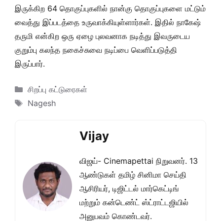
இருக்கிற 64 தொகுப்புகளில் நான்கு தொகுப்புகளை மட்டும்
வைத்து இப்படத்தை உருவாக்கியுள்ளார்கள். இதில் நாகேஷ்
தருமி என்கிற ஒரு ஏழை புலவனாக நடித்து இவருடைய
குறும்பு கலந்த நகைச்சுவை நடிப்பை வெளிப்படுத்தி
இருப்பார்.
Categories
சிறப்பு கட்டுரைகள்
Tags
Nagesh
Vijay
விஜய்- Cinemapettai நிறுவனர். 13
ஆண்டுகள் தமிழ் சினிமா செய்தி
ஆசிரியர், டிஜிட்டல் மார்கெட்டிங்
மற்றும் கன்டெண்ட் ஸ்ட்ராட்டஜியில்
அனுபவம் கொண்டவர்.