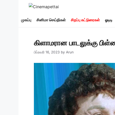
Skip
to
content
முகப்பு
சினிமா செய்திகள்
சிறப்பு கட்டுரைகள்
ஓடிடி
கிளாமரான பாடலுக்கு பிள்ள
பிப்ரவரி 16, 2023
by
Arun