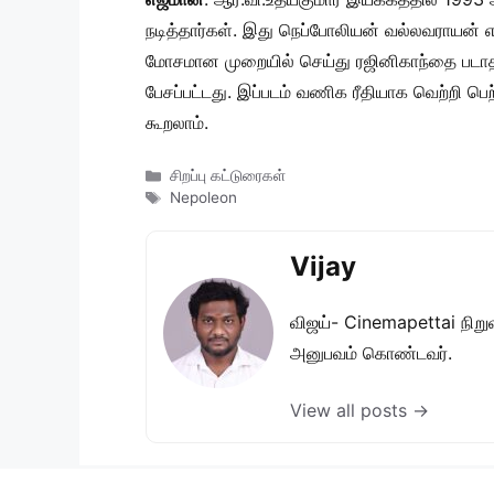
நடித்தார்கள். இது நெப்போலியன் வல்லவராயன் 
மோசமான முறையில் செய்து ரஜினிகாந்தை படாத ப
பேசப்பட்டது. இப்படம் வணிக ரீதியாக வெற்றி ப
கூறலாம்.
Categories
சிறப்பு கட்டுரைகள்
Tags
Nepoleon
Vijay
விஜய்- Cinemapettai நிறுவன
அனுபவம் கொண்டவர்.
View all posts →