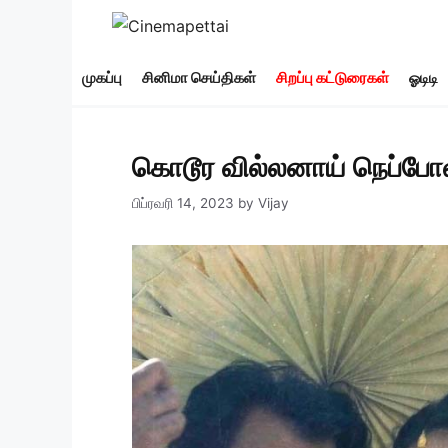
Skip
to
content
முகப்பு
சினிமா செய்திகள்
சிறப்பு கட்டுரைகள்
ஓடிடி
கொடூர வில்லனாய் நெப்போல
பிப்ரவரி 14, 2023
by
Vijay