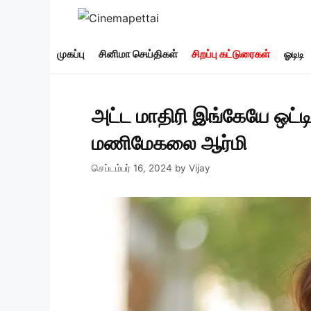
Skip
to
content
முகப்பு
சினிமா செய்திகள்
சிறப்பு கட்டுரைகள்
ஓடிடி
அட்ட மாதிரி இங்கேயே ஒட்டி
மணிமேகலை ஆர்மி
செப்டம்பர் 16, 2024
by
Vijay