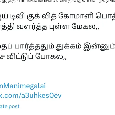
 இருக்கும் பிரியங்காவால் மணிமேகலை குக்வித் கோமாளி நிகழ்ச்சியை