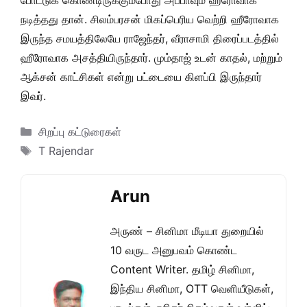
போட்டுக் கொண்டிருக்கும்போது அப்பாவும் ஹீரோவாக
நடித்தது தான். சிலம்பரசன் மிகப்பெரிய வெற்றி ஹீரோவாக
இருந்த சமயத்திலேயே ராஜேந்தர், வீராசாமி திரைப்படத்தில்
ஹீரோவாக அசத்தியிருந்தார். மும்தாஜ் உடன் காதல், மற்றும்
ஆக்சன் காட்சிகள் என்று பட்டையை கிளப்பி இருந்தார்
இவர்.
Categories
சிறப்பு கட்டுரைகள்
Tags
T Rajendar
Arun
அருண் – சினிமா மீடியா துறையில்
10 வருட அனுபவம் கொண்ட
Content Writer. தமிழ் சினிமா,
இந்திய சினிமா, OTT வெளியீடுகள்,