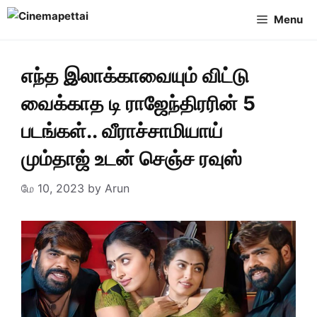
Skip
Menu
to
content
எந்த இலாக்காவையும் விட்டு
வைக்காத டி ராஜேந்திரரின் 5
படங்கள்.. வீராச்சாமியாய்
மும்தாஜ் உடன் செஞ்ச ரவுஸ்
மே 10, 2023
by
Arun