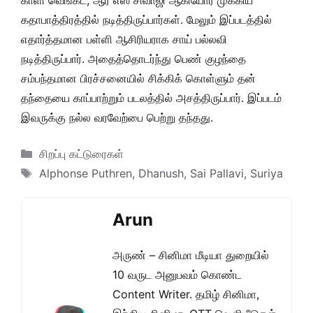
காளி வெங்கட், ஆர் எஸ் சிவாஜி ஆகியோர் முக்கிய
கதாபாத்திரத்தில் நடித்திருப்பார்கள். மேலும் இப்படத்தில்
எதார்த்தமான பள்ளி ஆசிரியராக சாய் பல்லவி
நடித்திருப்பார். அதைத்தொடர்ந்து பெண் குழந்தை
சம்பந்தமான பிரச்சனையில் சிக்கிக் கொள்ளும் தன்
தந்தையை காப்பாற்றும் படலத்தில் அசத்திருப்பார். இப்படம்
இவருக்கு நல்ல வரவேற்பை பெற்று தந்தது.
Categories
சிறப்பு கட்டுரைகள்
Tags
Alphonse Puthren
,
Dhanush
,
Sai Pallavi
,
Suriya
Arun
அருண் – சினிமா மீடியா துறையில்
10 வருட அனுபவம் கொண்ட
Content Writer. தமிழ் சினிமா,