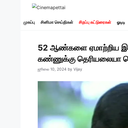
Skip
to
content
முகப்பு
சினிமா செய்திகள்
சிறப்பு கட்டுரைகள்
ஓடிடி
52 ஆண்களை ஏமாற்றிய இளம
கண்ணுக்கு தெரியலையா செல
ஜூலை 10, 2024
by
Vijay