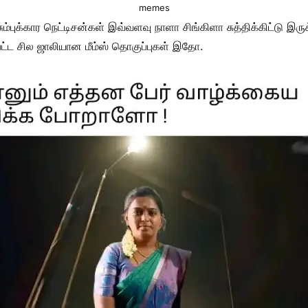
memes
ுசும்புக்கார நெட்டிசன்கள் இவ்வளவு நாளா சிங்கிளா சுத்திக்கிட்ட
பட்ட சில ஜாலியான மீம்ஸ் தொகுப்புகள் இதோ.