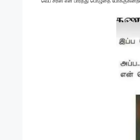
வெப் சீரிஸ் என பார்த்து பொழுதை போக்குகின்ற