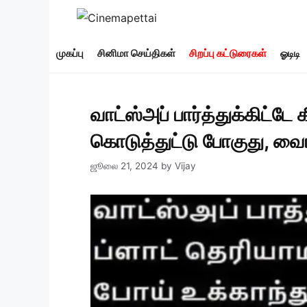
Skip
to
content
முகப்பு
சினிமா செய்திகள்
சிறப்பு கட்டுரைகள்
ஓடிடி
வாட்ஸ்அப் பார்த்துக்கிட்டே க
கொடுத்துட்டு போகுது, வைரல
ஜூலை 21, 2024
by
Vijay