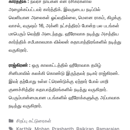
கார்த்திக் :
நவரச நாயகன் என ரசிகர்களால்
அழைக்கப்பட்டவர் கார்த்திக். இவருடைய நடிப்பில்
வெளியான அலைகள் ஓய்வதில்லை, மௌன ராகம், கிழக்கு
வாசல், வருஷம் 16, அக்னி நட்சத்திரம் போன்ற பல படங்கள்
மாபெரும் வெற்றி அடைந்தது. ஹீரோவாக நடித்து அசத்திய
கார்த்திக் சமீபகாலமாக வில்லன் கதாபாத்திரங்களில் நடித்து
வருகிறார்.
ராஜ்கிரண் :
ஒரு காலகட்டத்தில் ஹீரோவாக தமிழ்
சினிமாவில் கலக்கி கொண்டு இருந்தவர் நடிகர் ராஜ்கிரண்.
இவர் தற்போது உள்ள ட்ரெண்டுக்கு ஏற்றார் போல் மாறி
குணச்சித்திர கதாபாத்திரங்களில் நடித்து வருகிறார்.
பெரும்பான்மையான படங்களில் ஹீரோக்களுக்கு அப்பாவாக
நடித்து வருகிறார்.
Categories
சிறப்பு கட்டுரைகள்
Tags
Karthik
,
Mohan
,
Prashanth
,
Rajkiran
,
Ramarajan