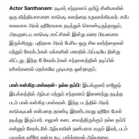
Actor Santhanam:
நடிகர் சந்தானம் தமிழ் சினிமாவில்
ஒரு வித்தியாசமான காமெடி களத்தை உருவாக்கியவர். சமீப
காலமாக அவர் ஹீரோவாக நடித்துக் கொண்டிருந்தாலும்,
அவருடைய காமெடி காட்சிகள் இன்று வரை பிரபலமாக
இருக்கிறது. புதிதாக அவர் பேசிய ஒரு சில வார்த்தைகள்
மற்றும் கேரக்டர்கள் மக்களின் மனதில் அப்படியே நின்று
விட்டது. இந்த 6 கேரக்டர்கள் சந்தானத்தின் நடிப்பில்
ரசிகர்களால் மறக்கவே முடியாத ஒன்றாகும்.
பாஸ் என்கிற பாஸ்கரன்- நல்ல தம்பி:
இயக்குனர் ராஜேஷ்
இயக்கத்தில் ஆர்யா மற்றும் சந்தானம் இணைந்து நடித்த
படம் பாஸ் என்கிற பாஸ்கரன். இந்த படத்தில் அவர்
காமெடியன் என்பதை தாண்டி இரண்டாவது ஹீரோ போல்
நடித்து இருப்பார். சலூன் கடை வைத்திருக்கும் நல்ல தம்பி
என்னும் கேரக்டரில் ஆர்யாவின் நண்பராக வரும் இவர், படம்
முழுக்க ஹீரோ என்று கூட பார்க்காமல் ஆர்யாவை