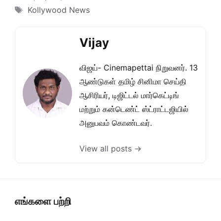
Tags
Kollywood News
Vijay
விஜய்- Cinemapettai நிறுவனர். 13
ஆண்டுகள் தமிழ் சினிமா செய்தி
ஆசிரியர், டிஜிட்டல் மார்கெட்டிங்
மற்றும் கன்டெண்ட் ஸ்ட்ராட்டஜியில்
அனுபவம் கொண்டவர்.
View all posts →
எங்களை பற்றி