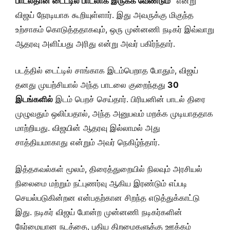
பாடல்தான் டைட்டில் பாடலாக இருக்க வேண்டும்”
என்று
விஜய் நேரடியாக கூறியுள்ளார். இது அவருக்கு மிகுந்த
உற்சாகம் கொடுத்ததாகவும், ஒரு முன்னணி நடிகர் இவ்வாறு
ஆதரவு அளிப்பது அரிது என்று அவர் பகிர்ந்தார்.
படத்தில் டைட்டில் சாங்காக இடம்பெறாத போதும், விஜய்
தனது முயற்சியால் அந்த பாடலை குறைந்தது
30
இடங்களில்
இடம் பெறச் செய்தார். பிரியனின் பாடல் திரை
முழுவதும் ஒலிப்பதால், அந்த அனுபவம் மறக்க முடியாததாக
மாற்றியது. விஜயின் ஆதரவு இல்லாமல் அது
சாத்தியமாகாது என்றும் அவர் நெகிழ்ந்தார்.
இத்தகவல்கள் மூலம், திரைத்துறையில் நிலவும் அரசியல்
நிலைமை மற்றும் நட்புணர்வு ஆகிய இரண்டும் எப்படி
செயல்படுகின்றன என்பதற்கான சிறந்த எடுத்துக்காட்டு
இது. நடிகர் விஜய் போன்ற முன்னணி நடிகர்களின்
நேர்மையான நடத்தை, புதிய திறமைகளுக்கு ஊக்கம்