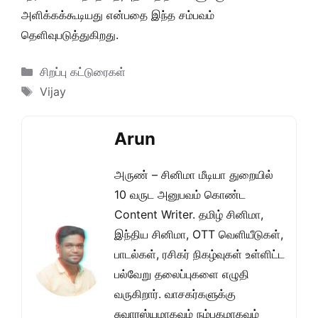
அளிக்கக்கூடியது என்பதை இந்த சம்பவம்
தெளிவுபடுத்துகிறது.
Categories
சிறப்பு கட்டுரைகள்
Tags
Vijay
Arun
அருண் – சினிமா மீடியா துறையில்
10 வருட அனுபவம் கொண்ட
Content Writer. தமிழ் சினிமா,
இந்திய சினிமா, OTT வெளியீடுகள்,
பாடல்கள், ரசிகர் நிகழ்வுகள் உள்ளிட்ட
பல்வேறு தலைப்புகளை எழுதி
வருகிறார். வாசகர்களுக்கு
சுவாரஸ்யமாகவும் நம்பகமாகவும்