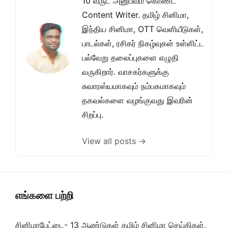
10 வருட அனுபவம் கொண்ட
Content Writer. தமிழ் சினிமா,
இந்திய சினிமா, OTT வெளியீடுகள்,
பாடல்கள், ரசிகர் நிகழ்வுகள் உள்ளிட்ட
பல்வேறு தலைப்புகளை எழுதி
வருகிறார். வாசகர்களுக்கு
சுவாரஸ்யமாகவும் நம்பகமாகவும்
தகவல்களை வழங்குவது இவரின்
சிறப்பு.
View all posts →
எங்களை பற்றி
சினிமாபேட்டை- 13 ஆண்டுகள் தமிழ் சினிமா செய்திகள்,