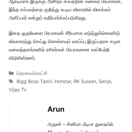
ஆக்டிவாக இருக்கு அனிதா சம்பத்தின் கணவர் பிரபாகரன்,
இந்த சம்பவத்தை குறித்து கூடிய விரைவில் விளக்கம்
அளிப்பார் என்றும் எதிர்பார்க்கப்படுகிறது.
இதை ஒருவேளை பிரபாகரன் சீரியசாக எடுத்துக்கொண்டு
விவாகரத்து செய்து கொள்ளவும் வாய்ப்பு இருப்பதாக சமூக
வலைத்தளங்களில் ரசிகர்கள் பிரபாகரனை உசுப்பேற்றி
விடுகின்றனர்.
Categories
தொலைக்காட்சி
Tags
Bigg Boss Tamil
,
Hotstar
,
RK Suresh
,
Serial
,
Vijay Tv
Arun
அருண் – சினிமா மீடியா துறையில்