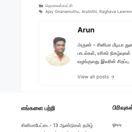
Categories
தொலைக்காட்சி
Tags
Ajay Gnanamuthu
,
Arulnithi
,
Raghava Lawren
Arun
அருண் – சினிமா மீடியா து
பாடல்கள், ரசிகர் நிகழ்வுக
வழங்குவது இவரின் சிறப்பு.
View all posts →
பிரிவுகள
எங்களை பற்றி
ஓடிடி
சினிமாபேட்டை- 13 ஆண்டுகள் தமிழ்