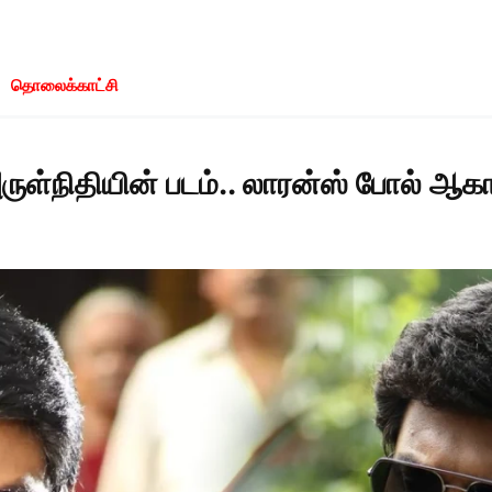
தொலைக்காட்சி
ுள்நிதியின் படம்.. லாரன்ஸ் போல் ஆகா