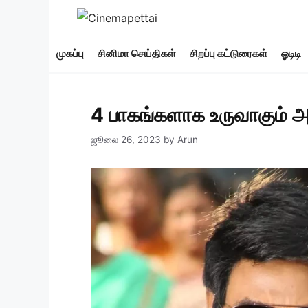
Skip
to
content
முகப்பு
சினிமா செய்திகள்
சிறப்பு கட்டுரைகள்
ஓடிடி
4 பாகங்களாக உருவாகும் அர
ஜூலை 26, 2023
by
Arun