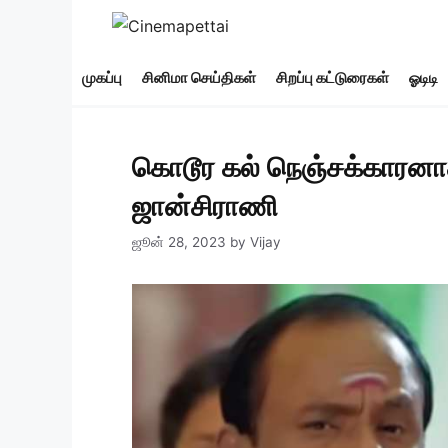
Skip
to
content
முகப்பு
சினிமா செய்திகள்
சிறப்பு கட்டுரைகள்
ஓடிடி
கொடூர கல் நெஞ்சக்காரனா
ஜான்சிராணி
ஜூன் 28, 2023
by
Vijay