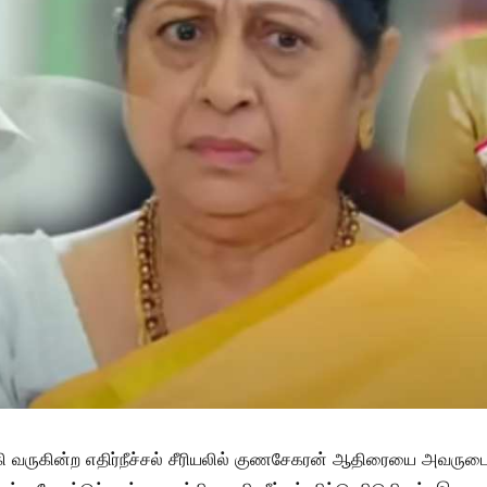
கி வருகின்ற எதிர்நீச்சல் சீரியலில் குணசேகரன் ஆதிரையை அவருடைய வ