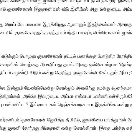
 இருக்க வேண்டும் என்று ஜான்சி ராணி வீட்டில் விட்டு விடுகிறார்.
 ஆனால் குணசேகரன் இதுதான் உன் வீடு இனிமேல் அது உன்னுடைய அம்மா 
து ரொம்பவே பாவமாக இருக்கிறது. ஆனாலும் இதற்கெல்லாம் அசராத
்கிடையில் குணசேகரனுக்கு ஏத்த சம்மந்தியாகவும், வில்லியாகவும் ஜ
ி எடுக்கும் பொழுது குணசேகரன் தட்டில் பணத்தை போடுகிற நேரத்தி
கரனின் சொத்தை அபகரிப்பது தான். அதை ஒவ்வொன்றாக பிடுங்குவத
்டம் கழண்டு விடும் என்று தெரிந்து நாளு கேள்வி கேட்டதும் அப்படிய
இல்ல இன்னும் வேண்டுமென்று சொல்லும் அளவிற்கு நமக்கு ஆனந்தமாக 
விடுகிறார்கள். அங்கே இவருடைய அம்மா என்னடா பண்ணி வச்சிருக்க
பண்ணிட்டா? இவ்வளவு கல் நெஞ்சக்காரனாவா இருக்கீங்க என்று குண
. அவர்களிடம் குணசேகரன் ஜெயித்த திமிரில், ஜனனியை பார்த்து உன் 
ற்கு ஜனனி தோற்றது நீங்கதான் என்று சொல்கிறார். இதை பார்த்த க