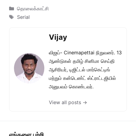
Categories
தொலைக்காட்சி
Tags
Serial
Vijay
விஜய்- Cinemapettai நிறுவனர். 13
ஆண்டுகள் தமிழ் சினிமா செய்தி
ஆசிரியர், டிஜிட்டல் மார்கெட்டிங்
மற்றும் கன்டெண்ட் ஸ்ட்ராட்டஜியில்
அனுபவம் கொண்டவர்.
View all posts →
எங்களை பற்றி