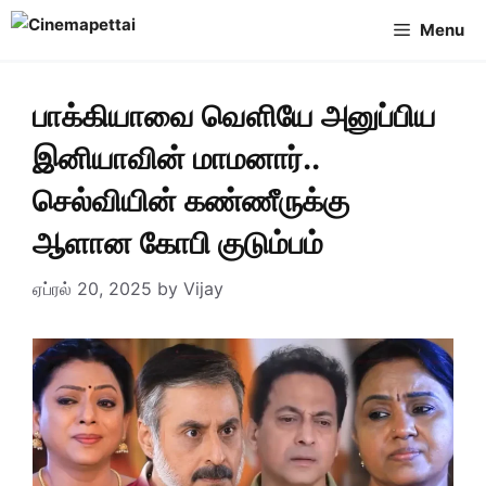
Skip
Menu
to
content
பாக்கியாவை வெளியே அனுப்பிய
இனியாவின் மாமனார்..
செல்வியின் கண்ணீருக்கு
ஆளான கோபி குடும்பம்
ஏப்ரல் 20, 2025
by
Vijay