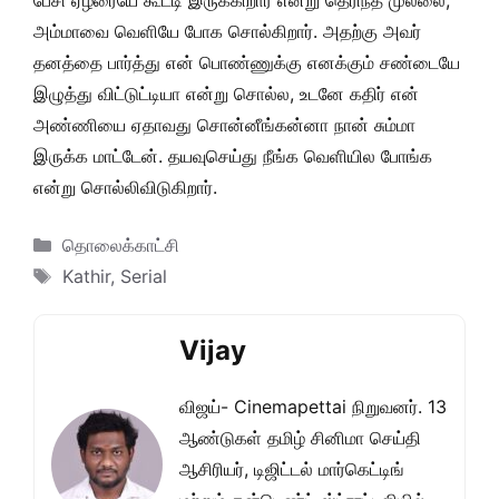
பேசி ஏழரையே கூட்டி இருக்கிறார் என்று தெரிந்த முல்லை,
அம்மாவை வெளியே போக சொல்கிறார். அதற்கு அவர்
தனத்தை பார்த்து என் பொண்ணுக்கு எனக்கும் சண்டையே
இழுத்து விட்டுட்டியா என்று சொல்ல, உடனே கதிர் என்
அண்ணியை ஏதாவது சொன்னீங்கன்னா நான் சும்மா
இருக்க மாட்டேன். தயவுசெய்து நீங்க வெளியில போங்க
என்று சொல்லிவிடுகிறார்.
Categories
தொலைக்காட்சி
Tags
Kathir
,
Serial
Vijay
விஜய்- Cinemapettai நிறுவனர். 13
ஆண்டுகள் தமிழ் சினிமா செய்தி
ஆசிரியர், டிஜிட்டல் மார்கெட்டிங்