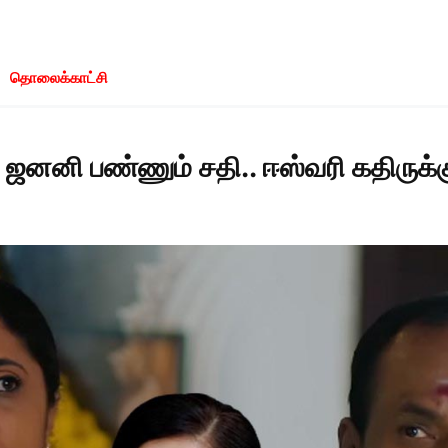
தொலைக்காட்சி
னி பண்ணும் சதி.. ஈஸ்வரி கதிருக்கு