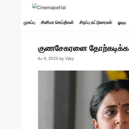
Skip
to
content
முகப்பு
சினிமா செய்திகள்
சிறப்பு கட்டுரைகள்
ஓடிடி
குணசேகரனை தோற்கடிக்க ஜன
மே 9, 2023
by
Vijay