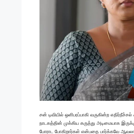
சன் டிவியில் ஒளிபரப்பாகி வருகின்ற எதிர்நீச்ச
நாடகத்தின் முக்கிய கருத்து அடிமையாக இருக்க
போராட போகிறார்கள் என்பதை பார்க்கவே ஆவலாக