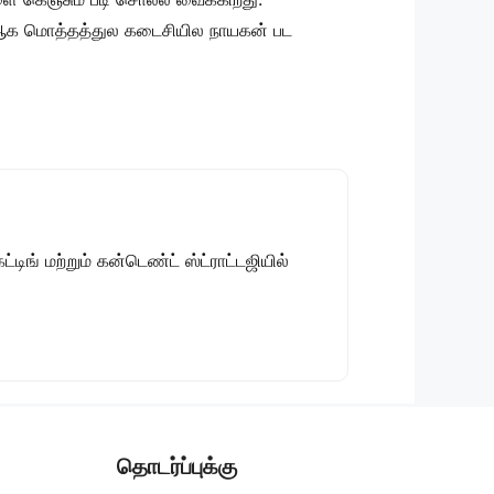
. ஆக மொத்தத்துல கடைசியில நாயகன் பட
டிங் மற்றும் கன்டெண்ட் ஸ்ட்ராட்டஜியில்
தொடர்ப்புக்கு