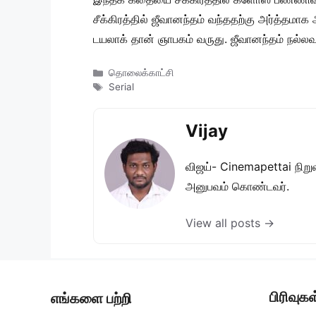
சீக்கிரத்தில் ஜீவானந்தம் வந்ததற்கு அர்த்
டயலாக் தான் ஞாபகம் வருது. ஜீவானந்தம் நல்
Categories
தொலைக்காட்சி
Tags
Serial
Vijay
விஜய்- Cinemapettai நிறுவன
அனுபவம் கொண்டவர்.
View all posts →
பிரிவுகள
எங்களை பற்றி