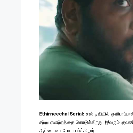
Ethirneechal Serial:
சன் டிவியில் ஒளிபரப்பாக
சற்று ஏமாற்றத்தை கொடுக்கிறது. இவரும் குணச
ஆட்டையை போட பார்க்கிறார்.