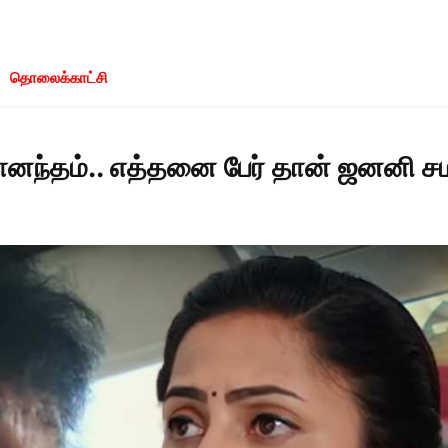
தொலைக்காட்சி
ானந்தம்.. எத்தனை பேர் தான் ஜனனி 