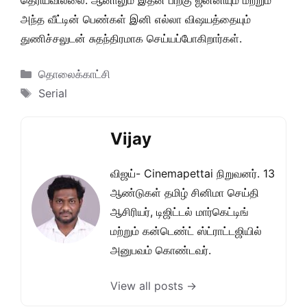
தெரியவில்லை. ஆனாலும் இதன் பிறகு ஜனனியும் மற்றும்
அந்த வீட்டின் பெண்கள் இனி எல்லா விஷயத்தையும்
துணிச்சலுடன் சுதந்திரமாக செய்யப்போகிறார்கள்.
Categories
தொலைக்காட்சி
Tags
Serial
Vijay
விஜய்- Cinemapettai நிறுவனர். 13
ஆண்டுகள் தமிழ் சினிமா செய்தி
ஆசிரியர், டிஜிட்டல் மார்கெட்டிங்
மற்றும் கன்டெண்ட் ஸ்ட்ராட்டஜியில்
அனுபவம் கொண்டவர்.
View all posts →