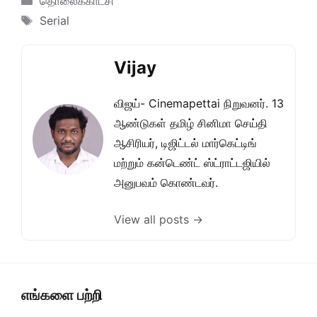
தொலைக்காட்சி
Tags
Serial
Vijay
விஜய்- Cinemapettai நிறுவனர். 13
ஆண்டுகள் தமிழ் சினிமா செய்தி
ஆசிரியர், டிஜிட்டல் மார்கெட்டிங்
மற்றும் கன்டெண்ட் ஸ்ட்ராட்டஜியில்
அனுபவம் கொண்டவர்.
View all posts →
எங்களை பற்றி