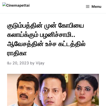
Skip
Menu
to
content
குடும்பத்தின் முன் கோபியை
கலாய்க்கும் பழனிச்சாமி..
ஆவேசத்தின் உச்ச கட்டத்தில்
ராதிகா
மே 20, 2023
by
Vijay