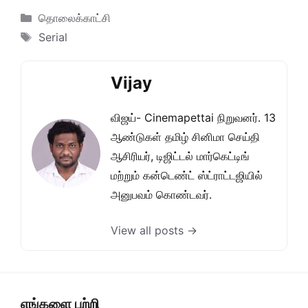
Categories
தொலைக்காட்சி
Tags
Serial
Vijay
விஜய்- Cinemapettai நிறுவனர். 13
ஆண்டுகள் தமிழ் சினிமா செய்தி
ஆசிரியர், டிஜிட்டல் மார்கெட்டிங்
மற்றும் கன்டெண்ட் ஸ்ட்ராட்டஜியில்
அனுபவம் கொண்டவர்.
View all posts →
எங்களை பற்றி