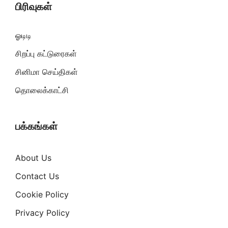
பிரிவுகள்
ஓடிடி
சிறப்பு கட்டுரைகள்
சினிமா செய்திகள்
தொலைக்காட்சி
பக்கங்கள்
About Us
Contact Us
Cookie Policy
Privacy Policy