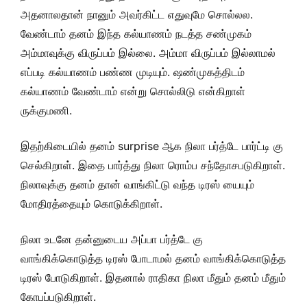
அதனாலதான் நானும் அவர்கிட்ட எதுவுமே சொல்லல.
வேண்டாம் தனம் இந்த கல்யாணம் நடத்த சண்முகம்
அம்மாவுக்கு விருப்பம் இல்லை. அம்மா விருப்பம் இல்லாமல்
எப்படி கல்யாணம் பண்ண முடியும். ஷண்முகத்திடம்
கல்யாணம் வேண்டாம் என்று சொல்லிடு என்கிறாள்
ருக்குமணி.
இதற்கிடையில் தனம் surprise ஆக நிலா பர்த்டே பார்ட்டி கு
செல்கிறாள். இதை பார்த்து நிலா ரொம்ப சந்தோசபடுகிறாள்.
நிலாவுக்கு தனம் தான் வாங்கிட்டு வந்த டிரஸ் யையும்
மோதிரத்தையும் கொடுக்கிறாள்.
நிலா உடனே தன்னுடைய அப்பா பர்த்டே கு
வாங்கிக்கொடுத்த டிரஸ் போடாமல் தனம் வாங்கிக்கொடுத்த
டிரஸ் போடுகிறாள். இதனால் ராதிகா நிலா மீதும் தனம் மீதும்
கோபப்படுகிறாள்.