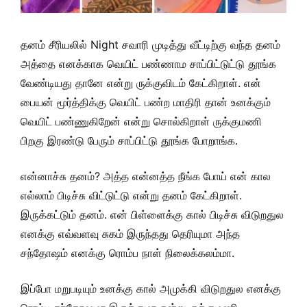
தனம் சீரியலில் Night சவாரி முடித்து வீட்டிற்கு வந்த தனம்
அத்தை எனக்காக வெயிட் பண்ணாம சாப்பிட்டுட்டு தூங்க
வேண்டியது தானே என்று ருக்குவிடம் கேட்கிறாள். என்
பையன் மூர்த்திக்கு வெயிட் பண்ற மாதிரி தான் உனக்கும்
வெயிட் பண்ணுகிறேன் என்று சொல்கிறாள் ருக்குமணி
பிறகு இரண்டு பேரும் சாப்பிட்டு தூங்க போறாங்க.
என்னாச்சு தனம்? அத்த என்னத்த நீங்க போய் என் கால
எல்லாம் பிடிச்சு விட்டுட்டு என்று தனம் கேட்கிறாள்.
இருக்கட்டும் தனம். என் பிள்ளைக்கு கால் பிடிச்சு விடுறதுல
எனக்கு எவ்வளவு சுகம் இருந்தது தெரியுமா அந்த
சந்தோஷம் எனக்கு ரொம்ப நாள் நிலைக்கலம்மா.
இப்போ மறுபடியும் உனக்கு கால் அமுக்கி விடுறதுல எனக்கு