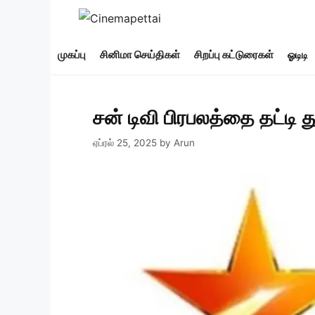
Skip
to
content
முகப்பு
சினிமா செய்திகள்
சிறப்பு கட்டுரைகள்
ஓடிடி
சன் டிவி பிரபலத்தை தட்டி த
ஏப்ரல் 25, 2025
by
Arun