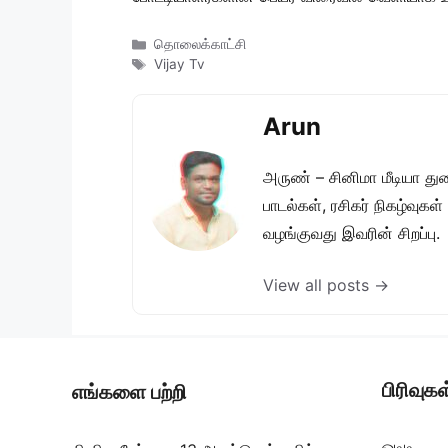
Categories
தொலைக்காட்சி
Tags
Vijay Tv
Arun
அருண் – சினிமா மீடியா து
பாடல்கள், ரசிகர் நிகழ்வுக
வழங்குவது இவரின் சிறப்பு.
View all posts →
பிரிவுகள
எங்களை பற்றி
ஓடிடி