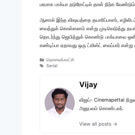
மரமாக பாக்யா நடுரோட்டில் தான் நிற்க வேண்டும
ஆனால் இந்த விஷயத்தை தயாரிப்பாளர், எழிலிடம் 
வைத்துக் கொள்ளலாம் என்று முடிவெடுத்து தயாரிப
தொடர்ந்து ஜெயித்துக் கொண்டு பாக்யாவை ஒன்
கண்டிப்பா ஏதாவது ஒரு ட்விஸ்ட் வைப்பார் என்று எ
Categories
தொலைக்காட்சி
Tags
Serial
Vijay
விஜய்- Cinemapettai நிறுவன
அனுபவம் கொண்டவர்.
View all posts →