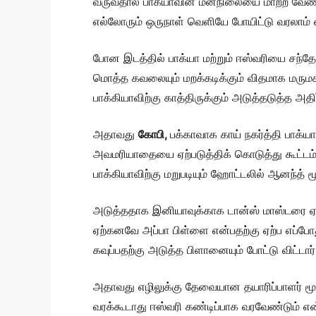
வருவதால் பாக்யாவின் மனநிலையை மாற்ற வேண்டு
எல்லோரும் ஒருநாள் வெளியே போயிட்டு வரலாம் என
போன இடத்தில் பாக்யா மற்றும் ஈஸ்வரியை சந்
மொத்த கவலையும் மறக்கடிக்கும் விதமாக மருமகள
பாக்கியாவிற்கு காத்திருக்கும் அடுத்தடுத்த அத
அதாவது
கோபி,
பக்காவாக காய் நகர்த்தி பாக்ய
அவமரியாதையை ஏற்படுத்திக் கொடுத்து கூட்டம்
பாக்கியாவிற்கு மறுபடியும் ஹோட்டலில் ஆனந்த் 
அடுத்ததாக இனியாவுக்காக டான்ஸ் மாஸ்டரை ஏற
ஏற்கனவே அப்பா பிள்ளை என்பதற்கு ஏற்ப எப்போது
கவுப்பதற்கு அடுத்த பிளானையும் போட்டு விட்டார்
அதாவது எழிலுக்கு தேவையான தயாரிப்பாளர் மூலம
வரக்கூடாது ஈஸ்வரி கண்டிப்பாக வரவேண்டும் என்ற