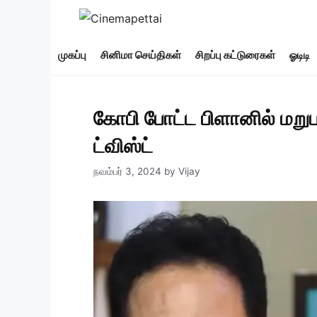
Skip
to
content
முகப்பு
சினிமா செய்திகள்
சிறப்பு கட்டுரைகள்
ஓடிடி
கோபி போட்ட பிளானில் மறுபட
ட்விஸ்ட்
நவம்பர் 3, 2024
by
Vijay