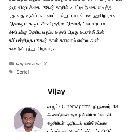
ஒரு விஷயத்தை மகேஷ் காதில் போட்டு இதை வைத்து
ஏதாவது குளிர் காயலாம் என்று பிளான் பண்ணுகிறார்கள்.
ஆனாலும் கூடிய சீக்கிரத்தில் ஆனந்தியின் கர்ப்பம்
அன்புக்கு தெரியவரும். அதன் பிறகு ஆனந்தியின்
கர்ப்பத்திற்கு மகேஷ் தான் காரணம் என்று அன்பு
கண்டுபிடித்து விடுவார்.
Categories
தொலைக்காட்சி
Tags
Serial
Vijay
விஜய்- Cinemapettai நிறுவனர். 13
ஆண்டுகள் தமிழ் சினிமா செய்தி
ஆசிரியர், டிஜிட்டல் மார்கெட்டிங்
மற்றும் கன்டெண்ட் ஸ்ட்ராட்டஜியில்