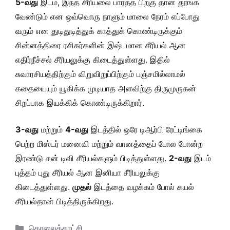
5-வது
இடம், இந்த சீரியலை பார்த்த பிறகு தான் தூங்க
வேண்டும் என ஒவ்வொரு நாளும் மாலை நேரம் எப்போது
வரும் என துடிதுடித்துக் காத்துக் கொண்டிருக்கும்
சின்னத்திரை ரசிகர்களின் இஷ்டமான சீரியல் ஆன
எதிர்நீச்சல் சீரியலுக்கு கிடைத்துள்ளது. இதில்
சுவாரசியத்திற்கும் விறுவிறுப்பிற்கும் பஞ்சமில்லாமல்
கதையையும் யூகிக்க முடியாத அளவிற்கு திருமுருகன்
சிறப்பாக இயக்கிக் கொண்டிருக்கிறார்.
3-வது
மற்றும்
4-வது
இடத்தில் ஒரே டிஆர்பி ரேட்டிங்கை
பெற்ற மிஸ்டர் மனைவி மற்றும் வானத்தைப் போல போன்ற
இரண்டு சன் டிவி சீரியல்களும் பிடித்துள்ளது.
2-வது
இடம்
புத்தம் புது சீரியல் ஆன இனியா சீரியலுக்கு
கிடைத்துள்ளது.
முதல்
இடத்தை வழக்கம் போல் கயல்
சீரியல்தான் பிடித்திருக்கிறது.
Categories
தொலைக்காட்சி