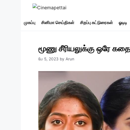
Skip
to
content
முகப்பு
சினிமா செய்திகள்
சிறப்பு கட்டுரைகள்
ஓடிடி
மூணு சீரியலுக்கு ஒரே கதை
மே 5, 2023
by
Arun