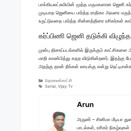
பாக்கியலட்சுமியின் மூத்த மருமகளான ஜெனி கர்ப
முடியாத ஜெனியை பார்த்த ராதிகா அவரை மருத்த
உருட்டுவதை பார்த்த சின்னத்திரை ரசிகர்கள் காட
கர்ப்பிணி ஜெனி தடுக்கி விழுந்த
முன்பு திரைப்படங்களில் இருக்கும் காட்சிகளை 
மாறி காண்பித்து கதற விடுகின்றனர். இதற்கு ப
அதற்கு தான் நீங்கள் லாயக்கு என்று நெட்டிசன்
Categories
தொலைக்காட்சி
Tags
Serial
,
Vijay Tv
Arun
அருண் – சினிமா மீடியா து
பாடல்கள், ரசிகர் நிகழ்வுக