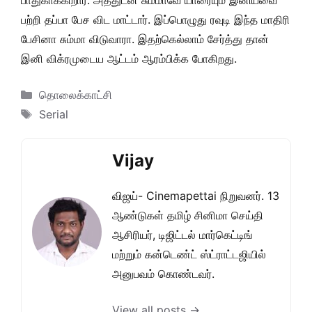
பாதுகாக்கிறார். அத்துடன் சும்மாவே யாரையும் இனியவை
பற்றி தப்பா பேச விட மாட்டார். இப்பொழுது ரவுடி இந்த மாதிரி
பேசினா சும்மா விடுவாரா. இதற்கெல்லாம் சேர்த்து தான்
இனி விக்ரமுடைய ஆட்டம் ஆரம்பிக்க போகிறது.
Categories
தொலைக்காட்சி
Tags
Serial
Vijay
விஜய்- Cinemapettai நிறுவனர். 13
ஆண்டுகள் தமிழ் சினிமா செய்தி
ஆசிரியர், டிஜிட்டல் மார்கெட்டிங்
மற்றும் கன்டெண்ட் ஸ்ட்ராட்டஜியில்
அனுபவம் கொண்டவர்.
View all posts →