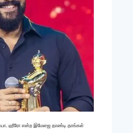
் சூர்யா. ஹீரோ என்ற இமேஜை தாண்டி தாங்கள்