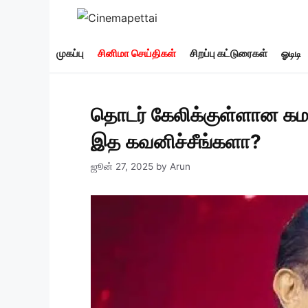
Skip
to
content
முகப்பு
சினிமா செய்திகள்
சிறப்பு கட்டுரைகள்
ஓடிடி
தொடர் கேலிக்குள்ளான கமல
இத கவனிச்சீங்களா?
ஜூன் 27, 2025
by
Arun