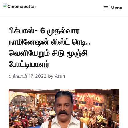
Skip
Menu
to
content
பிக்பாஸ்- 6 முதல்வார
நாமினேஷன் லிஸ்ட் ரெடி..
வெளியேறும் சிடு மூஞ்சி
போட்டியாளர்
அக்டோபர் 17, 2022
by
Arun