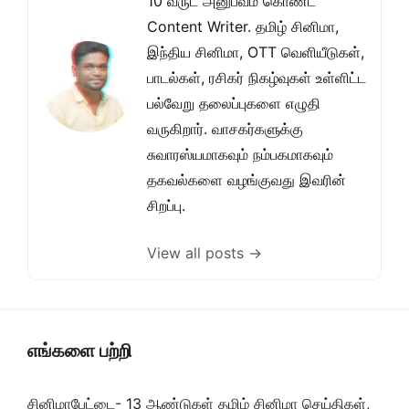
10 வருட அனுபவம் கொண்ட
Content Writer. தமிழ் சினிமா,
இந்திய சினிமா, OTT வெளியீடுகள்,
பாடல்கள், ரசிகர் நிகழ்வுகள் உள்ளிட்ட
பல்வேறு தலைப்புகளை எழுதி
வருகிறார். வாசகர்களுக்கு
சுவாரஸ்யமாகவும் நம்பகமாகவும்
தகவல்களை வழங்குவது இவரின்
சிறப்பு.
View all posts →
எங்களை பற்றி
சினிமாபேட்டை- 13 ஆண்டுகள் தமிழ் சினிமா செய்திகள்,