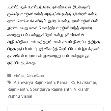
ஃபர்ஸ்ட் லுக் போஸ்டரிலேயே ரசிகர்களை இயக்குனர்
ஐஸ்வர்யா ரஜினிகாந்த் அதிருப்திபடுத்திருக்கிறார் என்று
தான் சொல்ல வேண்டும். இதே போன்று தான் ரஜினியின்
இரண்டாவது மகள் சௌந்தர்யா ரஜினிகாந்த் அவரை
வைத்து படம் பண்ணுகிறேன் என்று ரசிகர்களின்
அதிருப்தியை சம்பாதித்தார். லால் சலாம் திரைப்படத்திற்கு
பிறகு சூப்பர் ஸ்டார் ரஜினிகாந்த் ஜெய் பீம் படம் இயக்குனர்
ஞானவேல் ராஜாவுடன் இணைந்து படம் பண்ணுவது
குறிப்பிடத்தக்கது.
Categories
சினிமா செய்திகள்
Tags
Aishwarya Rajinikanth
,
Kamal
,
KS Ravikumar
,
Rajinikanth
,
Soundarya Rajinikanth
,
Vikranth
,
Vishnu Vishal