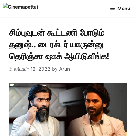
Skip
Menu
to
content
சிம்புவுடன் கூட்டணி போடும்
தனுஷ்.. டைரக்டர் யாருன்னு
தெரிஞ்சா ஷாக் ஆயிடுவீங்க!
அக்டோபர் 18, 2022
by
Arun